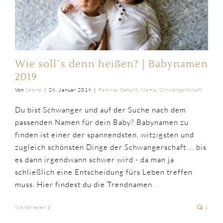
Wie soll´s denn heißen? | Babynamen
2019
Von
Sabine
|
26. Januar 2019
|
Familie
,
Geburt
,
Mama
,
Schwangerschaft
Du bist Schwanger und auf der Suche nach dem
passenden Namen für dein Baby? Babynamen zu
finden ist einer der spannendsten, witzigsten und
zugleich schönsten Dinge der Schwangerschaft.... bis
es dann irgendwann schwer wird - da man ja
schließlich eine Entscheidung fürs Leben treffen
muss. Hier findest du die Trendnamen
...
Weiterlesen
1