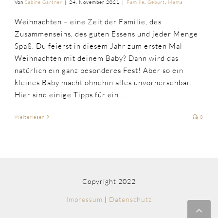
Von
Sabine Gärtner
|
24. November 2021
|
Familie
,
Geburt
,
Mama
Weihnachten – eine Zeit der Familie, des
Zusammenseins, des guten Essens und jeder Menge
Spaß. Du feierst in diesem Jahr zum ersten Mal
Weihnachten mit deinem Baby? Dann wird das
natürlich ein ganz besonderes Fest! Aber so ein
kleines Baby macht ohnehin alles unvorhersehbar.
Hier sind einige Tipps für ein
...
Weiterlesen
0
Copyright 2022
Impressum
|
Datenschutz
Nac
obe