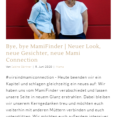
Bye, bye MamiFinder | Neuer Look,
neue Gesichter, neue Mami
Connection
Von
Sabine Gärtner
|
5. Juni 2020
|
Mama
#wirsindmamiconnection - Heute beenden wir ein
Kapitel und schlagen gleichzeitig ein neues auf: Wir
haben uns vom MamiFinder verabschiedet und lassen
unsere Seite in neuem Glanz erstrahlen. Dabei bleiben
wir unserem Kerngedanken treu und möchten euch
weiterhin mit anderen Müttern verbinden und euch
unterstützen. Wir möchten euch außerdem intensiver