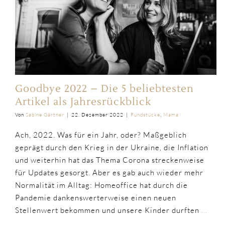
Goodbye 2022 – Die 5 beliebtesten
Artikel als Jahresrückblick
Von
Sabine Gärtner
|
22. Dezember 2022
|
Fundstücke
,
Mama
Ach, 2022. Was für ein Jahr, oder? Maßgeblich
geprägt durch den Krieg in der Ukraine, die Inflation
und weiterhin hat das Thema Corona streckenweise
für Updates gesorgt. Aber es gab auch wieder mehr
Normalität im Alltag: Homeoffice hat durch die
Pandemie dankenswerterweise einen neuen
Stellenwert bekommen und unsere Kinder durften
...