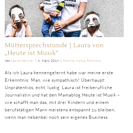
Müttersprechstunde | Laura von
„Heute ist Musik“
Von
Sabine Gärtner
|
8. März 2019
|
Familie
,
Mama
,
Portraits
Als ich Laura kennengelernt habe war meine erste
Erkenntnis: Man, wie sympathisch! Überhaupt:
Unprätentiös, echt, lustig. Laura ist freiberufliche
Journalistin und hat den Mamablog Heute ist Musik –
wie schafft man das, mit drei Kindern und einem
berufstätigen Mann meistens entspannt zu bleiben,
wenn man nebenbei noch sein eigenes Business
...