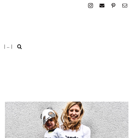
| … |