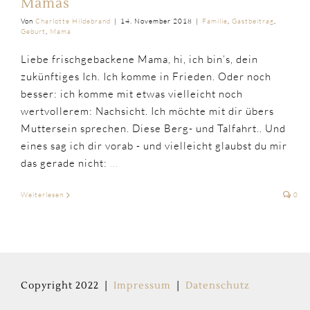
Mamas
Von
Charlotte Hildebrand
|
14. November 2018
|
Familie
,
Gastbeitrag
,
Geburt
,
Mama
Liebe frischgebackene Mama, hi, ich bin’s, dein
zukünftiges Ich. Ich komme in Frieden. Oder noch
besser: ich komme mit etwas vielleicht noch
wertvollerem: Nachsicht. Ich möchte mit dir übers
Muttersein sprechen. Diese Berg- und Talfahrt.. Und
eines sag ich dir vorab - und vielleicht glaubst du mir
das gerade nicht:
...
Weiterlesen
0
Copyright 2022 |
Impressum
|
Datenschutz