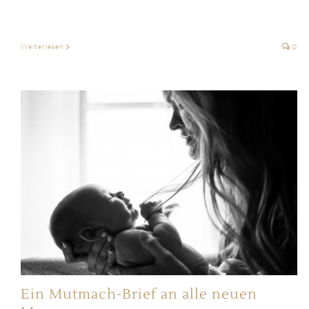
Weiterlesen
0
Ein Mutmach-Brief an alle neuen