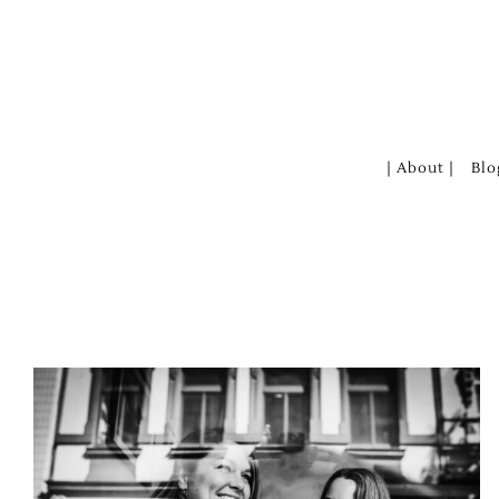
Zum
Inhalt
springen
| About |
Blo