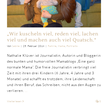
„Wir kuscheln viel, reden viel, lachen
viel und machen auch viel Quatsch.“
Von
Sabine
|
25. Februar 2018
|
Familie
,
Mama
,
Portraits
Nathalie Klüver ist Journalistin, Autorin und Bloggerin
des bunten und humorvollen Mamablogs „Eine ganz
normale Mama“. Die freie Journalistin verbringt viel
Zeit mit ihren drei Kindern (6 Jahre, 4 Jahre und 3
Monate) und schafft es trotzdem, ihre Leidenschaft
und ihren Beruf, das Schreiben, nicht aus den Augen zu
verlieren.
...
Weiterlesen
0