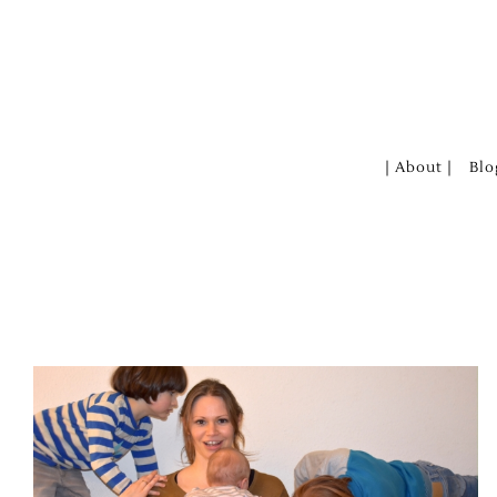
Zum
Inhalt
springen
| About |
Blo