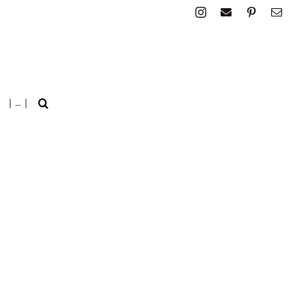
| … |