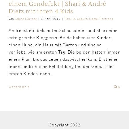
einem Gendefekt | Shari & André
Dietz mit ihren 4 Kids
Von
Sabine Gärtner
|
3. April 2019
|
Familie
,
Geburt
,
Mama
,
Portraits
André ist ein bekannter Schauspieler und Shari eine
erfolgreiche Bloggerin. Beide haben vier Kinder,
einen Hund, ein Haus mit Garten und sind so
verliebt, wie am ersten Tag. Die beiden hatten immer
einen Plan, bis das Leben dazwischen kam: Erst eine
lebensbedrohliche Fehlbildung bei der Geburt des
ersten Kindes, dann
...
Weiterlesen
0
Copyright 2022