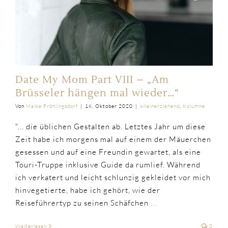
Date My Mom Part VIII – „Am
Brüsseler hängen mal wieder…“
Von
Maike Fröhlingsdorf
|
16. Oktober 2020
|
Alleinerziehend
,
Kolumne
"... die üblichen Gestalten ab. Letztes Jahr um diese
Zeit habe ich morgens mal auf einem der Mäuerchen
gesessen und auf eine Freundin gewartet, als eine
Touri-Truppe inklusive Guide da rumlief. Während
ich verkatert und leicht schlunzig gekleidet vor mich
hinvegetierte, habe ich gehört, wie der
Reiseführertyp zu seinen Schäfchen
...
Weiterlesen
0