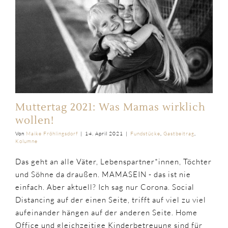
Muttertag 2021: Was Mamas wirklich
wollen!
Von
Maike Fröhlingsdorf
|
14. April 2021
|
Fundstücke
,
Gastbeitrag
,
Kolumne
Das geht an alle Väter, Lebenspartner*innen, Töchter
und Söhne da draußen. MAMASEIN - das ist nie
einfach. Aber aktuell? Ich sag nur Corona. Social
Distancing auf der einen Seite, trifft auf viel zu viel
aufeinander hängen auf der anderen Seite. Home
Office und gleichzeitige Kinderbetreuung sind für