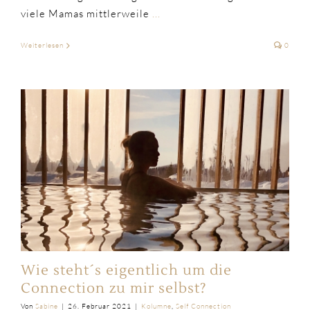
viele Mamas mittlerweile
...
Weiterlesen
0
Wie steht´s eigentlich um die
Connection zu mir selbst?
Von
Sabine
|
26. Februar 2021
|
Kolumne
,
Self Connection