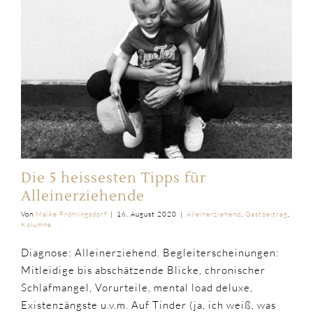
Die 5 heissesten Tipps für
Alleinerziehende
Von
Maike Fröhlingsdorf
|
16. August 2020
|
Alleinerziehend
,
Gastbeitrag
,
Kolumne
Diagnose: Alleinerziehend. Begleiterscheinungen:
Mitleidige bis abschätzende Blicke, chronischer
Schlafmangel, Vorurteile, mental load deluxe,
Existenzängste u.v.m. Auf Tinder (ja, ich weiß, was