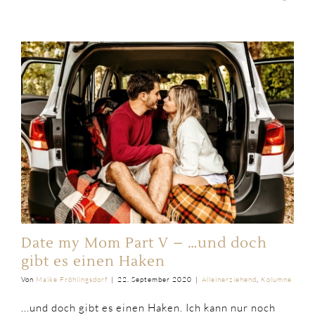
Date my Mom Part V – …und doch
gibt es einen Haken
Von
Maike Fröhlingsdorf
|
22. September 2020
|
Alleinerziehend
,
Kolumne
...und doch gibt es einen Haken. Ich kann nur noch