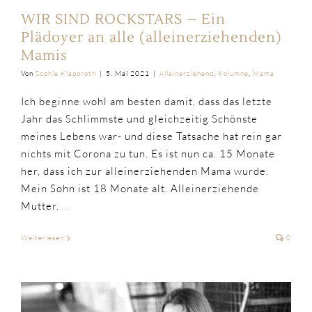
WIR SIND ROCKSTARS – Ein
Plädoyer an alle (alleinerziehenden)
Mamis
Von
Sophie Klapproth
|
5. Mai 2021
|
Alleinerziehend
,
Kolumne
,
Mama
Ich beginne wohl am besten damit, dass das letzte
Jahr das Schlimmste und gleichzeitig Schönste
meines Lebens war- und diese Tatsache hat rein gar
nichts mit Corona zu tun. Es ist nun ca. 15 Monate
her, dass ich zur alleinerziehenden Mama wurde.
Mein Sohn ist 18 Monate alt. Alleinerziehende
Mutter.
...
Weiterlesen
0