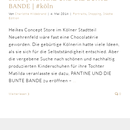
BANDE | #köln
Von
Charlotte Hildebrand
|
4. Mai 2018
|
Portraits
,
Shopping
,
Städte
Edition
Heikes Concept Store im Kölner Stadtteil
Neuehrenfeld wäre fast eine Chocolatérie
geworden. Die gebürtige Kölnerin hatte viele Ideen,
als sie sich für die Selbstständigkeit entschied. Aber
die vergebene Suche nach schönen und nachhaltig
produzierten Kinderschuhen für ihre Tochter
Matilda veranlasste sie dazu, PANTINE UND DIE
BUNTE BANDE zu eröffnen –
...
Weiterlesen
0