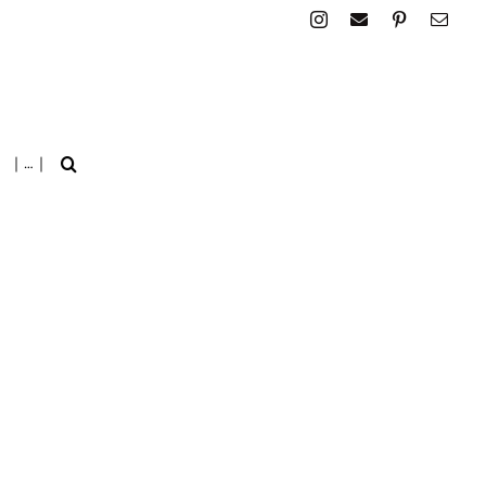
| … |