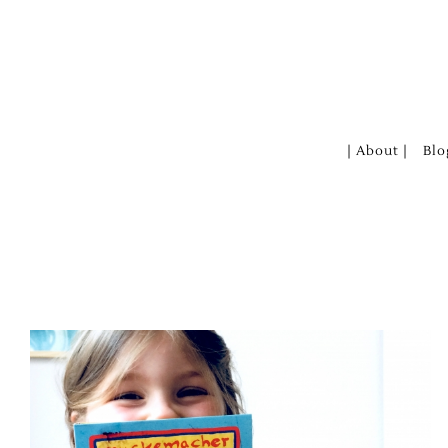
Zum
Inhalt
springen
| About |
Blo