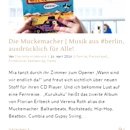
Die Muckemacher | Musik aus #berlin,
ausdrücklich für Alle!
Von
Charlotte Hildebrand
|
16. April 2018
|
Familie
,
Freizeitspaß
,
Fundstücke
,
Gastbeitrag
,
Mama
Mia tanzt durch ihr Zimmer zum Opener „Wann sind
wir endlich da?“ und freut sich sichtlich über neuen
Stoff für ihren CD Player. Und ich bekomme Lust auf
eine Fernreise. „Kurukuku“ heißt das zweite Album
von Florian Erlbeck und Verena Roth alias die
Muckemacher. Balkanbeats, Rocksteady, Hip-Hop,
Beatbox, Cumbia und Gypsy Swing,
...
Weiterlesen
0