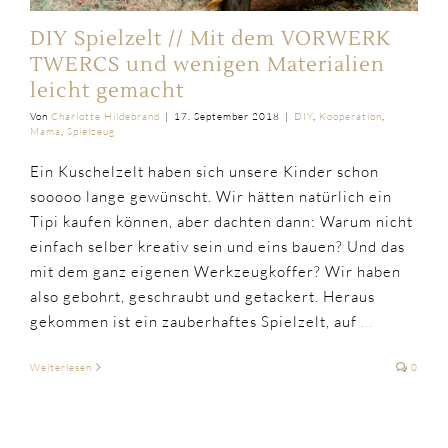
DIY Spielzelt // Mit dem VORWERK
TWERCS und wenigen Materialien
leicht gemacht
Von
Charlotte Hildebrand
|
17. September 2018
|
DIY
,
Kooperation
,
Mama
,
Spielzeug
Ein Kuschelzelt haben sich unsere Kinder schon
sooooo lange gewünscht. Wir hätten natürlich ein
Tipi kaufen können, aber dachten dann: Warum nicht
einfach selber kreativ sein und eins bauen? Und das
mit dem ganz eigenen Werkzeugkoffer? Wir haben
also gebohrt, geschraubt und getackert. Heraus
gekommen ist ein zauberhaftes Spielzelt, auf
...
Weiterlesen
0