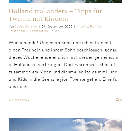
Holland mal anders – Tipps für
Twente mit Kindern
Von
Sabine Gärtner
|
27. September 2022
|
Anzeige
,
Familie
,
Freizeitspaß
,
Kooperation
,
Reisen
Wochenende! Und mein Sohn und ich hatten mit
einer Freundin und ihrem Sohn beschlossen, genau
dieses Wochenende endlich mal wieder gemeinsam
in Holland zu verbringen. Dort waren wir schon oft
zusammen am Meer und diesmal sollte es mit Hund
und Kids in die Grenzregion Twente gehen. Eine für
uns noch
...
Weiterlesen
0