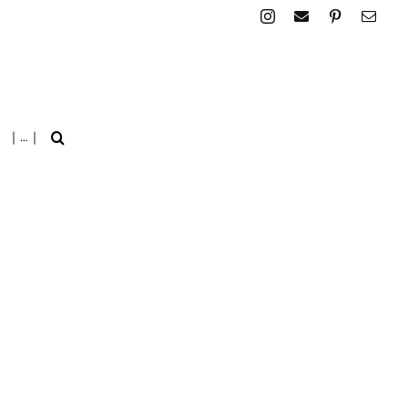
| … |