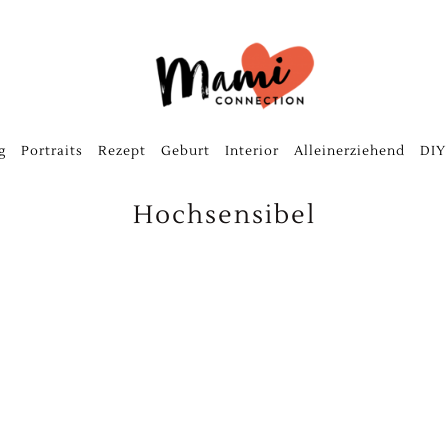
g
Portraits
Rezept
Geburt
Interior
Alleinerziehend
DIY
Hochsensibel
bqNUlT4h21Gl1D_Y