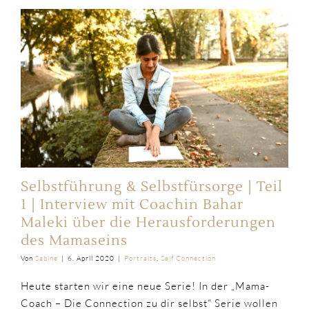
Selbstführung & Selbstfürsorge | Teil
1 | Interview mit Coachin Bahar
Maleki über die Herausforderungen
des Mamaseins
Von
Sabine
|
6. April 2020
|
Portraits
,
Self Connection
Heute starten wir eine neue Serie! In der „Mama-
Coach – Die Connection zu dir selbst“ Serie wollen