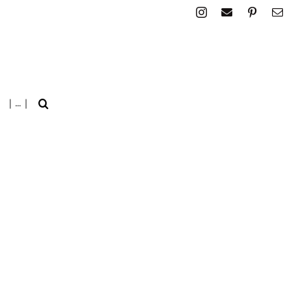
| … |