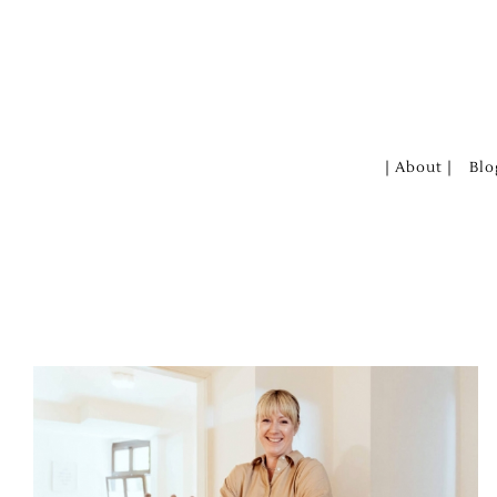
Zum
Inhalt
springen
| About |
Blo