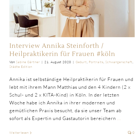
Interview Annika Steinforth /
Heilpraktikerin für Frauen #köln
Von
Sabine Gärtner
|
21. August 2020
|
Geburt
,
Portraits
,
Schwangerschaft
,
Städte Edition
Annika ist selbständige Heilpraktikerin für Frauen und
lebt mit ihrem Mann Matthias und den 4 Kindern (2 x
Schul- und 2 x KITA-Kind) in Köln. In der letzten
Woche habe ich Annika in ihrer modernen und
gemütlichen Praxis besucht, da sie unser Team ab
sofort als Expertin und Gastautorin bereichern
...
Weiterlesen
0