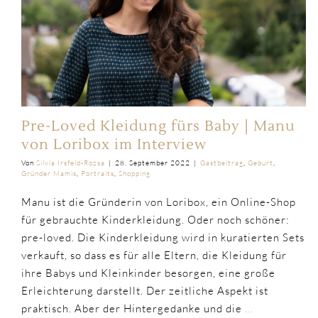
Pre-Loved Kleidung fürs Baby | Manu
von Loribox im Interview
Von
Silvia Irsfeld-Rozsa
|
28. September 2022
|
Gastbeitrag
,
Geburt
,
Gründer Mamis
,
Portraits
,
Shopping
Manu ist die Gründerin von Loribox, ein Online-Shop
für gebrauchte Kinderkleidung. Oder noch schöner:
pre-loved. Die Kinderkleidung wird in kuratierten Sets
verkauft, so dass es für alle Eltern, die Kleidung für
ihre Babys und Kleinkinder besorgen, eine große
Erleichterung darstellt. Der zeitliche Aspekt ist
praktisch. Aber der Hintergedanke und die
...