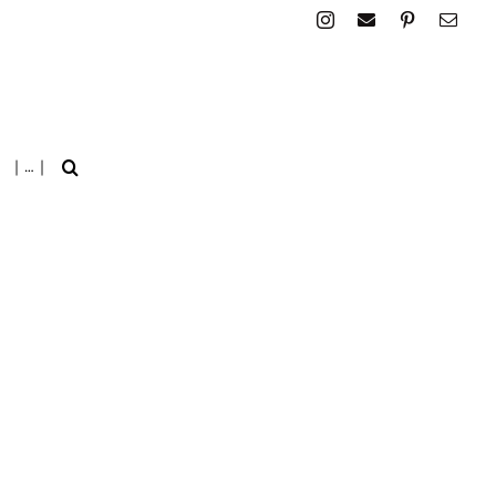
| … |