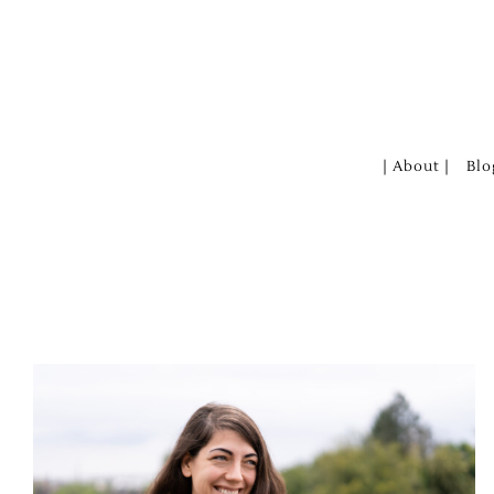
Zum
Inhalt
springen
| About |
Blo