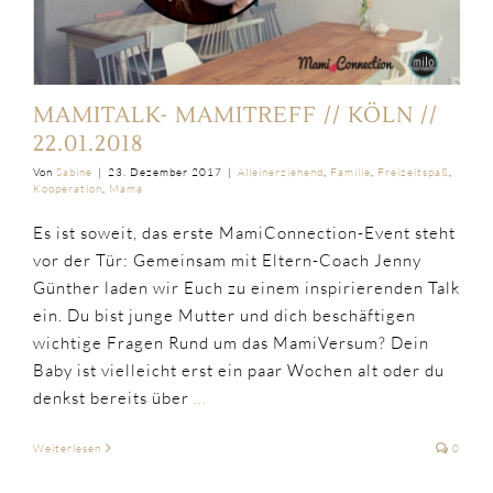
MAMITALK- MAMITREFF // KÖLN //
22.01.2018
Von
Sabine
|
23. Dezember 2017
|
Alleinerziehend
,
Familie
,
Freizeitspaß
,
Kooperation
,
Mama
Es ist soweit, das erste MamiConnection-Event steht
vor der Tür: Gemeinsam mit Eltern-Coach Jenny
Günther laden wir Euch zu einem inspirierenden Talk
ein. Du bist junge Mutter und dich beschäftigen
wichtige Fragen Rund um das MamiVersum? Dein
Baby ist vielleicht erst ein paar Wochen alt oder du
denkst bereits über
...
Weiterlesen
0