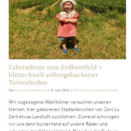
Fahrradtour zum Erdbeerfeld +
blitzschnell selbstgebackener
Tortenboden
Von
Charlotte Hildebrand
|
3. Juni 2018
|
Familie
,
Freizeitspaß
,
Rezept
Wir zugezogene Wahlkölner versuchen unseren
kleinen, hier geborenen Stadtpfänzchen von Zeit zu
Zeit etwas Landluft zuzuführen. Zumeist schwingen
wir uns dann kurzerhand auf unsere Räder und