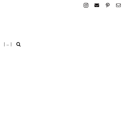
| … |