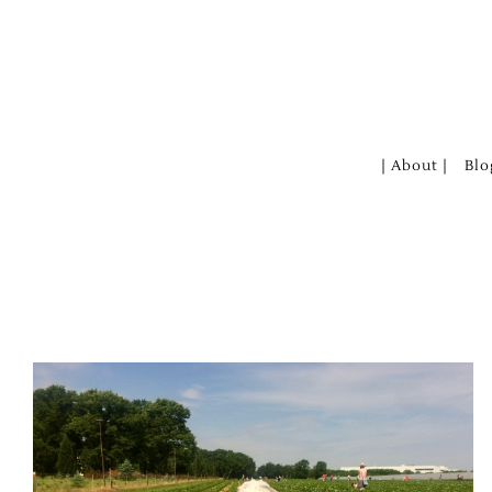
Zum
Inhalt
springen
| About |
Blo