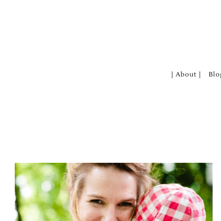
Zum
Inhalt
springen
| About |
Blo