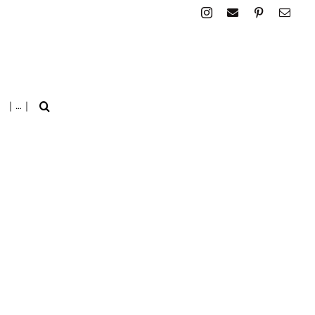
| … |