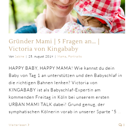
Gründer Mami | 5 Fragen an… |
Victoria von Kingababy
Von
Sabine
|
25. August 2019
|
Mama
,
Portraits
HAPPY BABY, HAPPY MAMA! Wie kannst du dein
Baby von Tag 1 an unterstützen und den Babyschlaf in
die richtigen Bahnen lenken? Victoria von
KINGABABY ist als Babyschlaf-Expertin am
kommenden Freitag in Köln bei unserem ersten
URBAN MAMI TALK dabei! Grund genug, der
symphatischen Kölnerin vorab in unserer Sparte "5
...
Weiterlesen
0