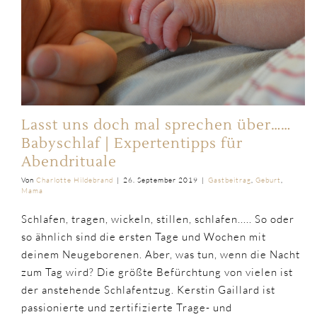
Lasst uns doch mal sprechen über……
Babyschlaf | Expertentipps für
Abendrituale
Von
Charlotte Hildebrand
|
26. September 2019
|
Gastbeitrag
,
Geburt
,
Mama
Schlafen, tragen, wickeln, stillen, schlafen..... So oder
so ähnlich sind die ersten Tage und Wochen mit
deinem Neugeborenen. Aber, was tun, wenn die Nacht
zum Tag wird? Die größte Befürchtung von vielen ist
der anstehende Schlafentzug. Kerstin Gaillard ist
passionierte und zertifizierte Trage- und