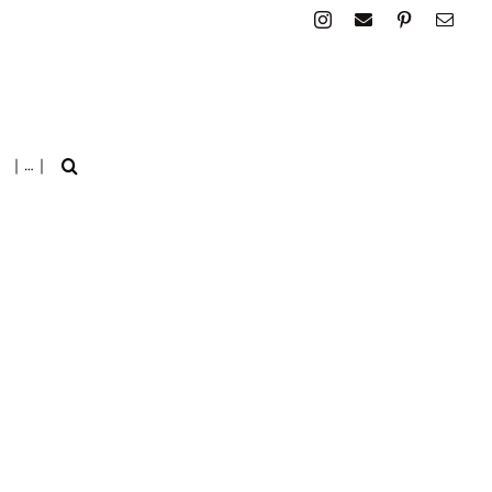
| … |