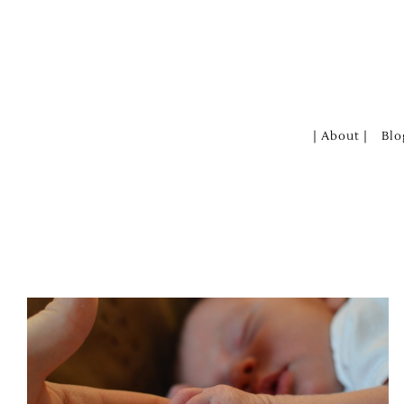
Zum
Inhalt
springen
| About |
Blo