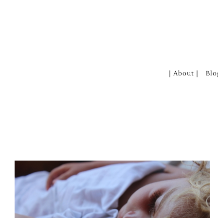
Zum
Inhalt
springen
| About |
Blo