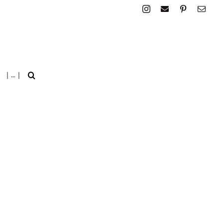
| … |