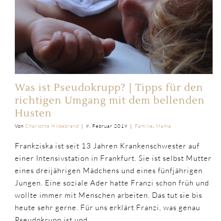
Was ist Pseudokrupp? | Tipps für den
richtigen Umgang mit dem bellenden
Husten
Von
Charlotte Hildebrand
|
9. Februar 2019
|
Familie
,
Mama
Frankziska ist seit 13 Jahren Krankenschwester auf
einer Intensivstation in Frankfurt. Sie ist selbst Mutter
eines dreijährigen Mädchens und eines fünfjährigen
Jungen. Eine soziale Ader hatte Franzi schon früh und
wollte immer mit Menschen arbeiten. Das tut sie bis
heute sehr gerne. Für uns erklärt Franzi, was genau
Pseudokrupp ist und
...