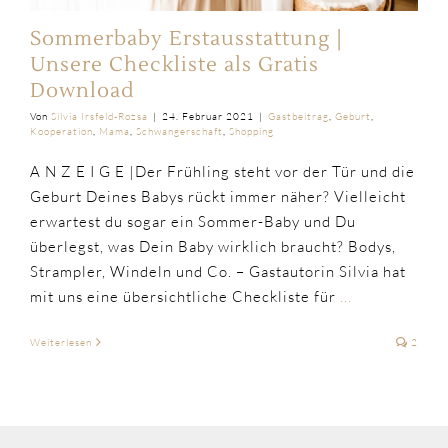
Sommerbaby Erstausstattung |
Unsere Checkliste als Gratis
Download
Von
Silvia Irsfeld-Rozsa
|
24. Februar 2021
|
Gastbeitrag
,
Geburt
,
Kooperation
,
Mama
,
Schwangerschaft
,
Shopping
A N Z E I G E |Der Frühling steht vor der Tür und die
Geburt Deines Babys rückt immer näher? Vielleicht
erwartest du sogar ein Sommer-Baby und Du
überlegst, was Dein Baby wirklich braucht? Bodys,
Strampler, Windeln und Co. – Gastautorin Silvia hat
mit uns eine übersichtliche Checkliste für
...
Weiterlesen
2