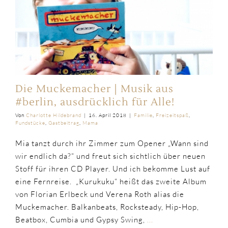
Die Muckemacher | Musik aus
#berlin, ausdrücklich für Alle!
Von
Charlotte Hildebrand
|
16. April 2018
|
Familie
,
Freizeitspaß
,
Fundstücke
,
Gastbeitrag
,
Mama
Mia tanzt durch ihr Zimmer zum Opener „Wann sind
wir endlich da?“ und freut sich sichtlich über neuen
Stoff für ihren CD Player. Und ich bekomme Lust auf
eine Fernreise. „Kurukuku“ heißt das zweite Album
von Florian Erlbeck und Verena Roth alias die
Muckemacher. Balkanbeats, Rocksteady, Hip-Hop,
Beatbox, Cumbia und Gypsy Swing,
...