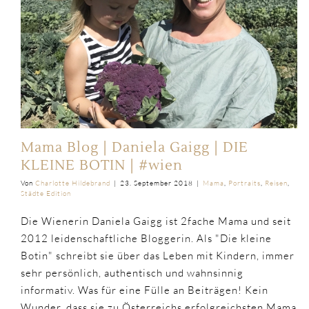
Mama Blog | Daniela Gaigg | DIE
KLEINE BOTIN | #wien
Von
Charlotte Hildebrand
|
23. September 2018
|
Mama
,
Portraits
,
Reisen
,
Städte Edition
Die Wienerin Daniela Gaigg ist 2fache Mama und seit
2012 leidenschaftliche Bloggerin. Als "Die kleine
Botin" schreibt sie über das Leben mit Kindern, immer
sehr persönlich, authentisch und wahnsinnig
informativ. Was für eine Fülle an Beiträgen! Kein
Wunder, dass sie zu Österreichs erfolgreichsten Mama