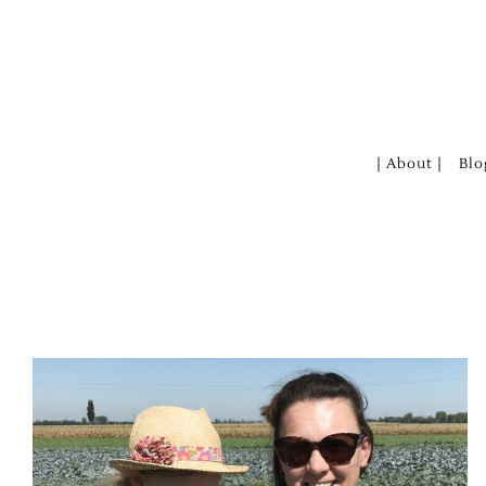
Zum
Inhalt
springen
| About |
Blo