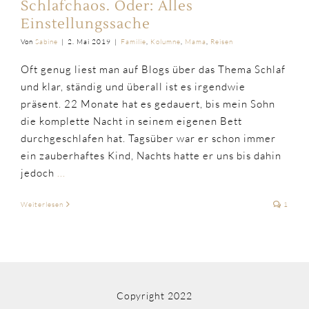
Schlafchaos. Oder: Alles
Einstellungssache
Von
Sabine
|
2. Mai 2019
|
Familie
,
Kolumne
,
Mama
,
Reisen
Oft genug liest man auf Blogs über das Thema Schlaf
und klar, ständig und überall ist es irgendwie
präsent. 22 Monate hat es gedauert, bis mein Sohn
die komplette Nacht in seinem eigenen Bett
durchgeschlafen hat. Tagsüber war er schon immer
ein zauberhaftes Kind, Nachts hatte er uns bis dahin
jedoch
...
Weiterlesen
1
Copyright 2022