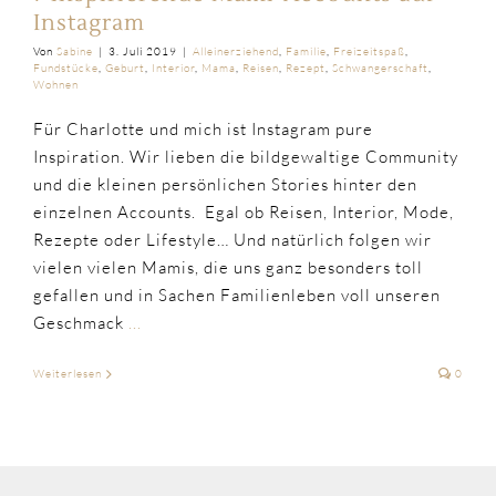
Instagram
Von
Sabine
|
3. Juli 2019
|
Alleinerziehend
,
Familie
,
Freizeitspaß
,
Fundstücke
,
Geburt
,
Interior
,
Mama
,
Reisen
,
Rezept
,
Schwangerschaft
,
Wohnen
Für Charlotte und mich ist Instagram pure
Inspiration. Wir lieben die bildgewaltige Community
und die kleinen persönlichen Stories hinter den
einzelnen Accounts. Egal ob Reisen, Interior, Mode,
Rezepte oder Lifestyle… Und natürlich folgen wir
vielen vielen Mamis, die uns ganz besonders toll
gefallen und in Sachen Familienleben voll unseren
Geschmack
...
Weiterlesen
0