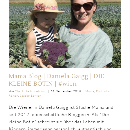
Mama Blog | Daniela Gaigg | DIE
KLEINE BOTIN | #wien
Von
Charlotte Hildebrand
|
23. September 2018
|
Mama
,
Portraits
,
Reisen
,
Städte Edition
Die Wienerin Daniela Gaigg ist 2fache Mama und
seit 2012 leidenschaftliche Bloggerin. Als "Die
kleine Botin" schreibt sie über das Leben mit
Kindern, immer sehr persönlich, authentisch und