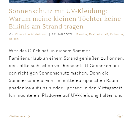
Sonnenschutz mit UV-Kleidung:
Warum meine kleinen Töchter keine
Bikinis am Strand tragen
Von
Charlotte Hildebrand
|
17. Juli 2020
|
Familie
,
Freizeitspaß
,
Kolumne
,
Reisen
Wer das Glück hat, in diesem Sommer
Familienurlaub an einem Strand genießen zu können,
der sollte sich schon vor Reiseantritt Gedanken um
den richtigen Sonnenschutz machen. Denn die
Sommersonne brennt im mitteleuropäischen Raum
gnadenlos auf uns nieder - gerade in der Mittagszeit.
Ich möchte ein Plädoyee auf UV-Kleidung halten und
...
Weiterlesen
1