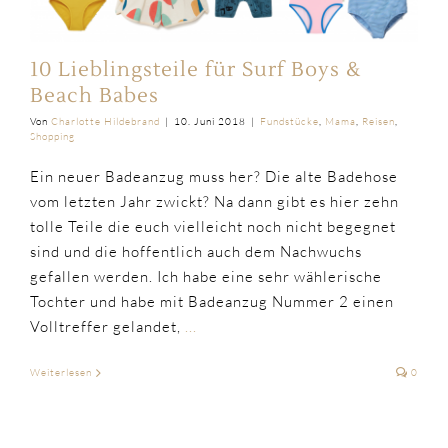
10 Lieblingsteile für Surf Boys &
Beach Babes
Von
Charlotte Hildebrand
|
10. Juni 2018
|
Fundstücke
,
Mama
,
Reisen
,
Shopping
Ein neuer Badeanzug muss her? Die alte Badehose
vom letzten Jahr zwickt? Na dann gibt es hier zehn
tolle Teile die euch vielleicht noch nicht begegnet
sind und die hoffentlich auch dem Nachwuchs
gefallen werden. Ich habe eine sehr wählerische
Tochter und habe mit Badeanzug Nummer 2 einen
Volltreffer gelandet,
...
Weiterlesen
0