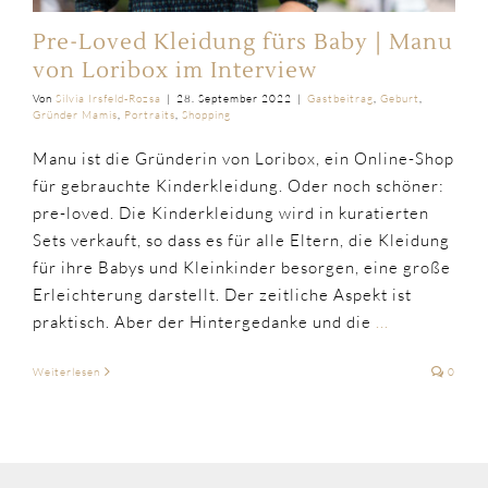
Pre-Loved Kleidung fürs Baby | Manu
von Loribox im Interview
Von
Silvia Irsfeld-Rozsa
|
28. September 2022
|
Gastbeitrag
,
Geburt
,
Gründer Mamis
,
Portraits
,
Shopping
Manu ist die Gründerin von Loribox, ein Online-Shop
für gebrauchte Kinderkleidung. Oder noch schöner:
pre-loved. Die Kinderkleidung wird in kuratierten
Sets verkauft, so dass es für alle Eltern, die Kleidung
für ihre Babys und Kleinkinder besorgen, eine große
Erleichterung darstellt. Der zeitliche Aspekt ist
praktisch. Aber der Hintergedanke und die
...
Weiterlesen
0