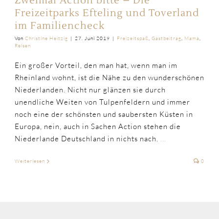
Zweimal Action bitte – Die
Freizeitparks Efteling und Toverland
im Familiencheck
Von
Christine Heitzig
|
27. Juni 2019
|
Freizeitspaß
,
Gastbeitrag
,
Mama
,
Reisen
Ein großer Vorteil, den man hat, wenn man im
Rheinland wohnt, ist die Nähe zu den wunderschönen
Niederlanden. Nicht nur glänzen sie durch
unendliche Weiten von Tulpenfeldern und immer
noch eine der schönsten und saubersten Küsten in
Europa, nein, auch in Sachen Action stehen die
Niederlande Deutschland in nichts nach.
...
Weiterlesen
0