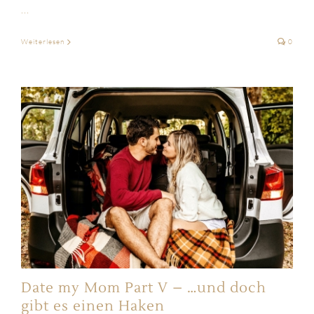
...
Weiterlesen
0
Date my Mom Part V – …und doch
gibt es einen Haken