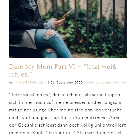
Date My Mom Part VI – “Jetzt weiß
ich es.”
Von
Maike Fröhlingsdorf
|
29. September 2020
|
Alleinerziehend
,
Kolumne
“Jetzt weiß ich es.”, denke ich mir, als seine Lippen
sich immer noch auf meine pressen und er langsam
mit seiner Zunge über meine streicht. Ich versuche
mich, voll und ganz auf ihn zu konzentrieren. Aber
der Gedanke schiesst dann doch völlig unkontrolliert
in meinen Kopf: “Ich spür nix.” Also wirklich einfach