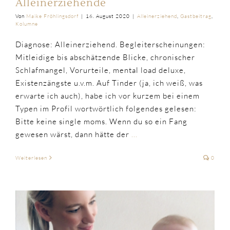
Alleinerziehende
Von
Maike Fröhlingsdorf
|
16. August 2020
|
Alleinerziehend
,
Gastbeitrag
,
Kolumne
Diagnose: Alleinerziehend. Begleiterscheinungen:
Mitleidige bis abschätzende Blicke, chronischer
Schlafmangel, Vorurteile, mental load deluxe,
Existenzängste u.v.m. Auf Tinder (ja, ich weiß, was
erwarte ich auch), habe ich vor kurzem bei einem
Typen im Profil wortwörtlich folgendes gelesen:
Bitte keine single moms. Wenn du so ein Fang
gewesen wärst, dann hätte der
...
Weiterlesen
0