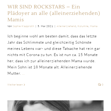
WIR SIND ROCKSTARS – Ein
Plädoyer an alle (alleinerziehenden)
Mamis
Von
Sophie Klapproth
|
5. Mai 2021
|
Alleinerziehend
,
Kolumne
,
Mama
Ich beginne wohl am besten damit, dass das letzte
Jahr das Schlimmste und gleichzeitig Schönste
meines Lebens war- und diese Tatsache hat rein gar
nichts mit Corona zu tun. Es ist nun ca. 15 Monate
her, dass ich zur alleinerziehenden Mama wurde.
Mein Sohn ist 18 Monate alt. Alleinerziehende
Mutter.
...
Weiterlesen
0