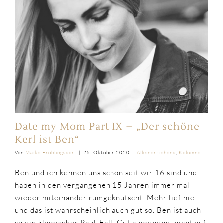
Date my Mom Part IX – „Der schöne
Kerl ist Ben“
Von
Maike Fröhlingsdorf
|
25. Oktober 2020
|
Alleinerziehend
,
Kolumne
Ben und ich kennen uns schon seit wir 16 sind und
haben in den vergangenen 15 Jahren immer mal
wieder miteinander rumgeknutscht. Mehr lief nie
und das ist wahrscheinlich auch gut so. Ben ist auch
so ein klassischer Paul-Fall. Gut aussehend, nicht auf