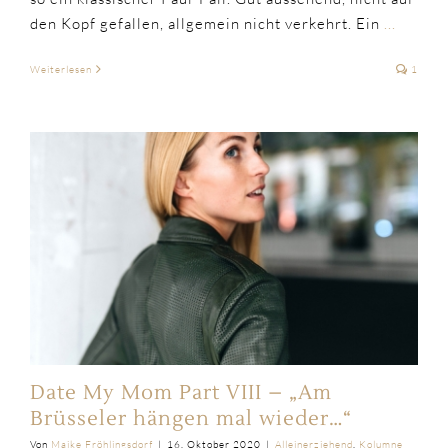
den Kopf gefallen, allgemein nicht verkehrt. Ein
...
Weiterlesen
1
Date My Mom Part VIII – „Am
Brüsseler hängen mal wieder…“
Von
Maike Fröhlingsdorf
|
16. Oktober 2020
|
Alleinerziehend
,
Kolumne