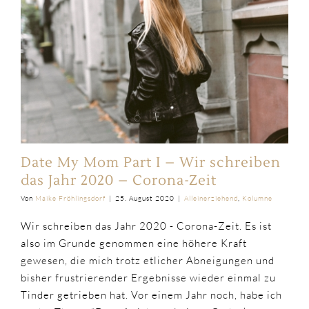
Date My Mom Part I – Wir schreiben
das Jahr 2020 – Corona-Zeit
Von
Maike Fröhlingsdorf
|
25. August 2020
|
Alleinerziehend
,
Kolumne
Wir schreiben das Jahr 2020 - Corona-Zeit. Es ist
also im Grunde genommen eine höhere Kraft
gewesen, die mich trotz etlicher Abneigungen und
bisher frustrierender Ergebnisse wieder einmal zu
Tinder getrieben hat. Vor einem Jahr noch, habe ich