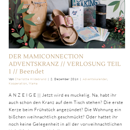
DER MAMICONNECTION
ADVENTSKRANZ // VERLOSUNG TEIL
1 // Beendet
Von
Charlotte Hildebrand
|
2. Dezember 2018
|
Adventskalender
,
Kooperation
,
Mama
A N Z E I G E || Jetzt wird es muckelig. Na, habt ihr
auch schon den Kranz auf dem Tisch stehen? Die erste
Kerze beim Frühstück angezündet? Die Wohnung ein
bißchen weihnachtlich geschmückt? Oder hattet ihr
noch keine Gelegenheit in all der vorweihnachtlichen