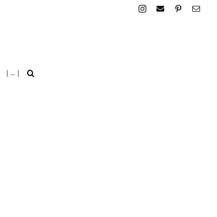
| … |