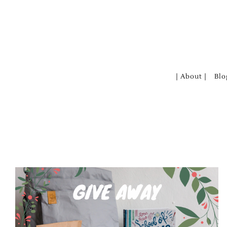
Zum
Inhalt
springen
| About |
Blo