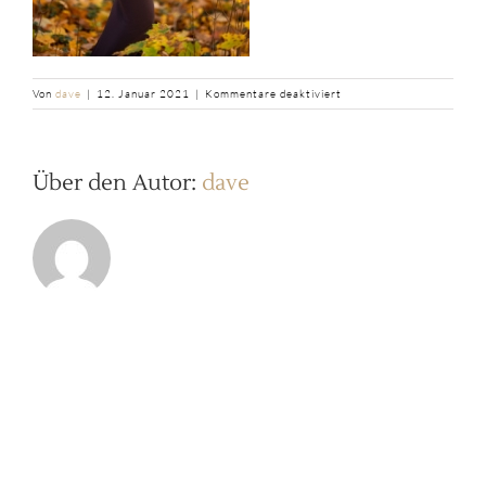
für
Von
dave
|
12. Januar 2021
|
Kommentare deaktiviert
b2ap3_thumbnail_202011
20201125-
_KJ_9368-
2-
Über den Autor:
dave
Bearbeitet