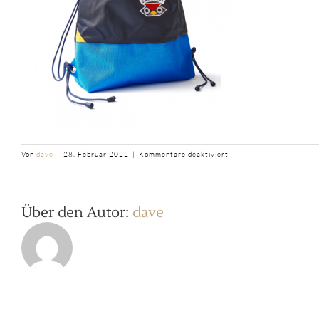
für
Von
dave
|
28. Februar 2022
|
Kommentare deaktiviert
b2ap3_thumbnail_Canopi
Turnbeutel-
Shuttle-
Sky-
Über den Autor:
dave
Blau-