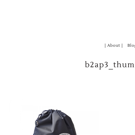
Zum
Inhalt
springen
| About |
Blo
b2ap3_thumb