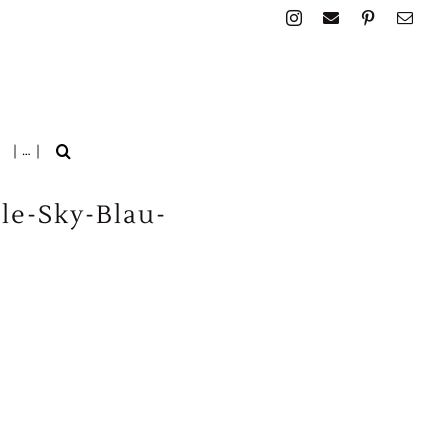
| … |
le-Sky-Blau-