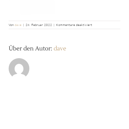
für
Von
dave
|
28. Februar 2022
|
Kommentare deaktiviert
b2ap3_thumbnail_Canopi
Schulranzen-
Sky-
Blau-
Über den Autor:
dave
Design-
schlicht-
innen