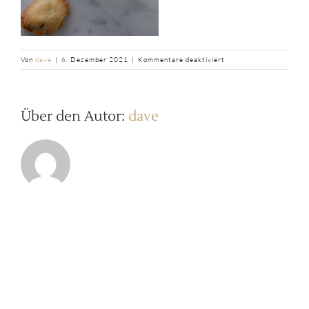
für
Von
dave
|
6. Dezember 2021
|
Kommentare deaktiviert
b2ap3_large_betrunken
Rosinen-
Kekse-
Tassesaintjohn-
Über den Autor:
dave
7