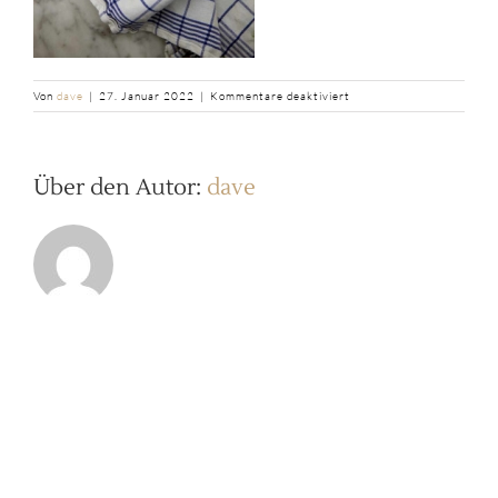
für
Von
dave
|
27. Januar 2022
|
Kommentare deaktiviert
b2ap3_thumbnail_Spatzle
Wirsing-
Dampf-
Handtuch_saintjohn-
Über den Autor:
dave
7