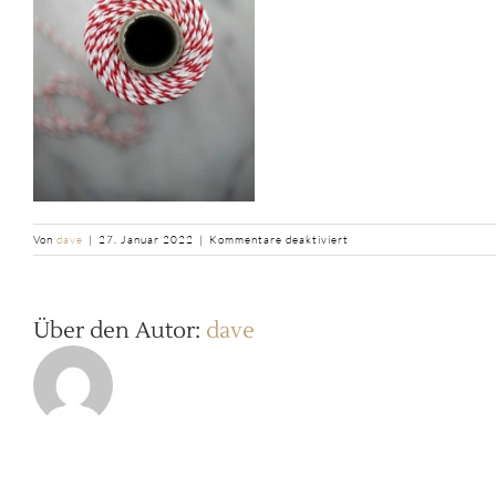
für
Von
dave
|
27. Januar 2022
|
Kommentare deaktiviert
b2ap3_thumbnail_Spatzle
Kordel-
rot-
Spule_saintjohn-
Über den Autor:
dave
4