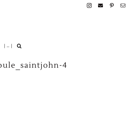
| … |
ule_saintjohn-4