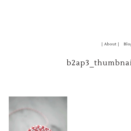
Zum
Inhalt
springen
| About |
Blo
b2ap3_thumbnai