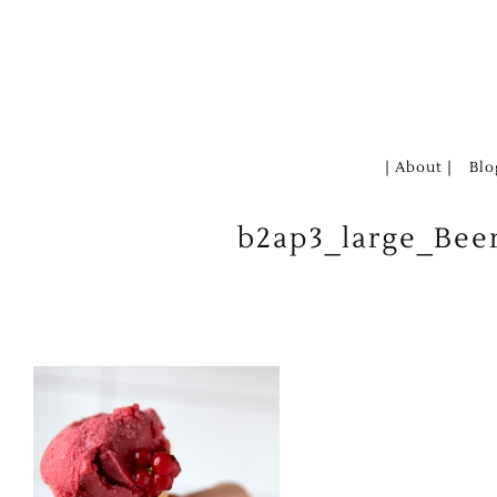
Zum
Inhalt
springen
| About |
Blo
b2ap3_large_Bee