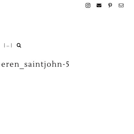
| … |
eren_saintjohn-5