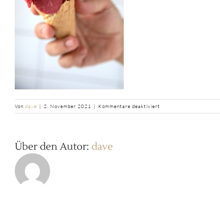
für
Von
dave
|
2. November 2021
|
Kommentare deaktiviert
b2ap3_large_Beeren-
Eis-
Nah-
Eiscreme-
Über den Autor:
dave
Johannisbeeren_saintjo
5