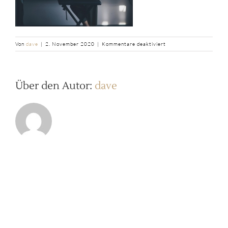
für
Von
dave
|
2. November 2020
|
Kommentare deaktiviert
b2ap3_large_credit_niki
romczyk
Über den Autor:
dave