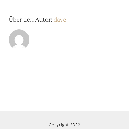
20180428
SGPC
f
0079
Über den Autor:
dave
Copyright 2022