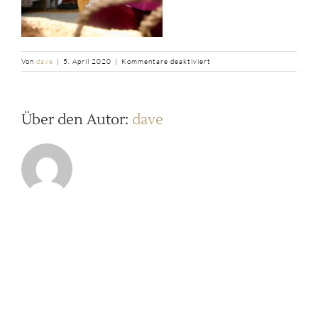
für
Von
dave
|
5. April 2020
|
Kommentare deaktiviert
b2ap3_thumbnail_IMG_4043
Über den Autor:
dave