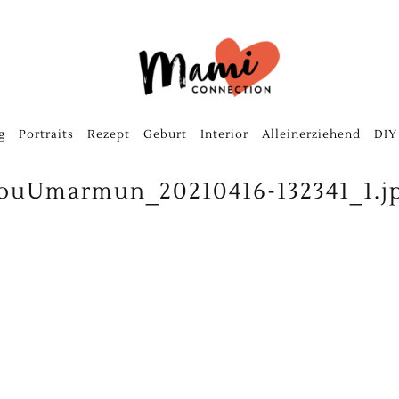
g
Portraits
Rezept
Geburt
Interior
Alleinerziehend
DIY
ouUmarmun_20210416-132341_1.j