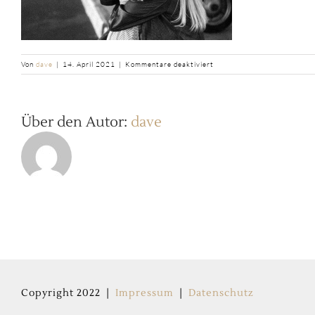
für
Von
dave
|
14. April 2021
|
Kommentare deaktiviert
LouUmarmun_20210416-
132341_1.jpg
Über den Autor:
dave
Copyright 2022 |
Impressum
|
Datenschutz