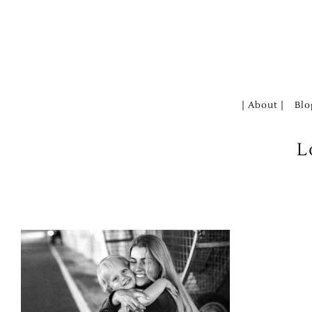
Zum
Inhalt
springen
| About |
Blo
L