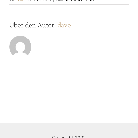
Von
dave
|
29. März 2021
|
Kommentare deaktiviert
b2ap3_thumbnail_Mama-
mutig-
mittendrin-
4
Über den Autor:
dave
Copyright 2022