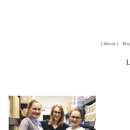
Zum
Inhalt
springen
| About |
Blo