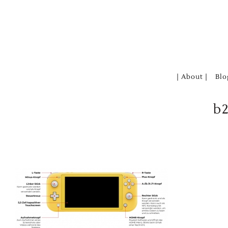
Zum
Inhalt
springen
| About |
Blo
b