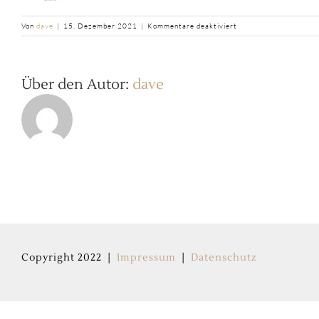
für
Von
dave
|
15. Dezember 2021
|
Kommentare deaktiviert
b2ap3_large_NSwitch
Über den Autor:
dave
Copyright 2022 |
Impressum
|
Datenschutz