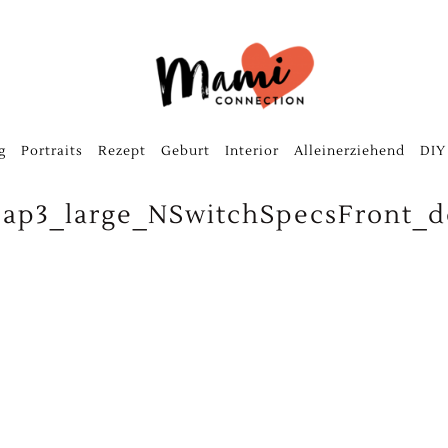
g
Portraits
Rezept
Geburt
Interior
Alleinerziehend
DIY
2ap3_large_NSwitchSpecsFront_d