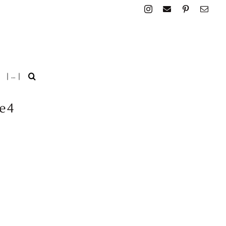
| … |
e4