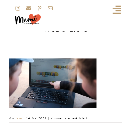
Zum
Inhalt
b2ap3_large_Programmieren-
springen
und-Entdecken-mit-LEGO-
WeDo-2.0-1
für
Von
dave
|
14. Mai 2021
|
Kommentare deaktiviert
b2ap3_large_Programmieren
und-