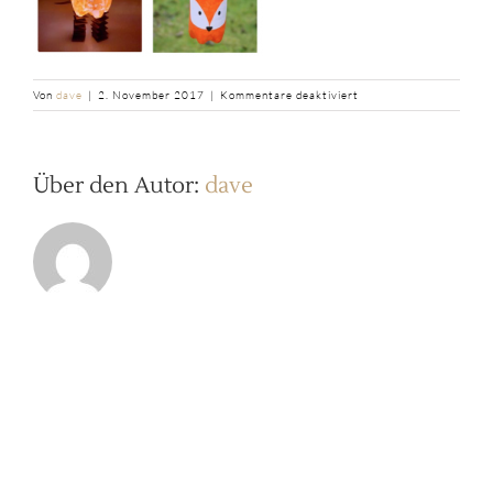
für
Von
dave
|
2. November 2017
|
Kommentare deaktiviert
Bildschirmfoto
2019
10
24
Über den Autor:
dave
um
21.25.43