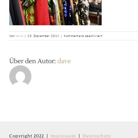
für
Von
dave
|
23. Dezember 2019
|
Kommentare deaktiviert
b2ap3_large_IMG_96
Über den Autor:
dave
Copyright 2022 |
Impressum
|
Datenschutz