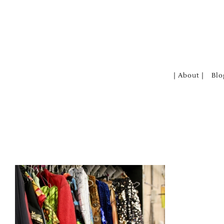
Zum
Inhalt
springen
| About |
Blo