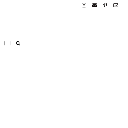
| … |