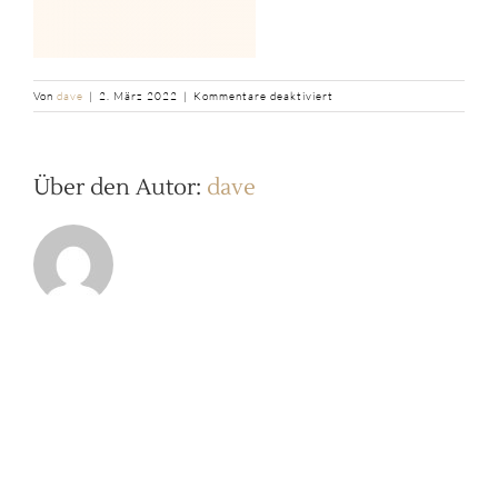
für
Von
dave
|
2. März 2022
|
Kommentare deaktiviert
b2ap3_thumbnail_8
Über den Autor:
dave