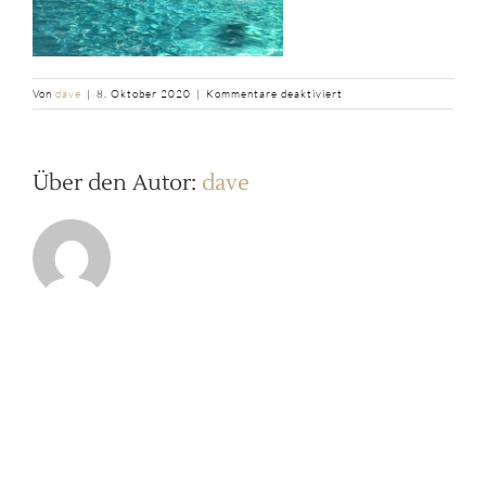
für
Von
dave
|
8. Oktober 2020
|
Kommentare deaktiviert
b2ap3_thumbnail_IMG_3
Über den Autor:
dave